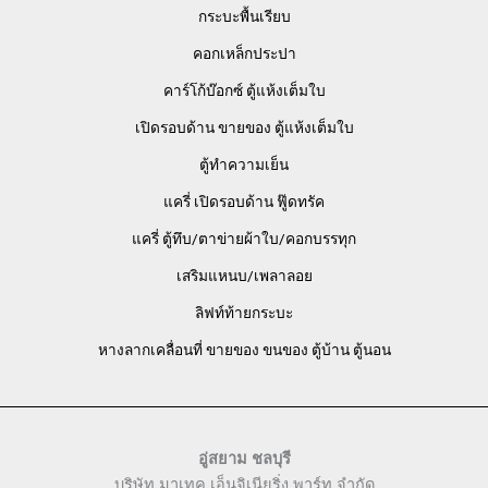
กระบะพื้นเรียบ
คอกเหล็กประปา
คาร์โก้บ๊อกซ์ ตู้แห้งเต็มใบ
เปิดรอบด้าน ขายของ ตู้แห้งเต็มใบ
ตู้ทำความเย็น
แครี่ เปิดรอบด้าน ฟู๊ดทรัค
แครี่ ตู้ทึบ/ตาข่ายผ้าใบ/คอกบรรทุก
เสริมแหนบ/เพลาลอย
ลิฟท์ท้ายกระบะ
หางลากเคลื่อนที่ ขายของ ขนของ ตู้บ้าน ตู้นอน
อู่สยาม ชลบุรี
บริษัท มาเทค เอ็นจิเนียริ่ง พาร์ท จำกัด