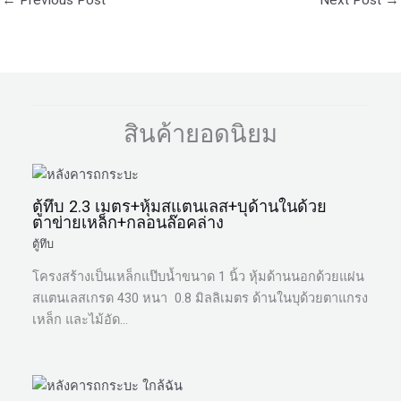
←
Previous Post
Next Post
→
สินค้ายอดนิยม
ตู้ทึบ 2.3 เมตร+หุ้มสแตนเลส+บุด้านในด้วย
ตาข่ายเหล็ก+กลอนล๊อคล่าง
ตู้ทึบ
โครงสร้างเป็นเหล็กแป๊บน้ำขนาด 1 นิ้ว หุ้มด้านนอกด้วยแผ่น
สแตนเลสเกรด 430 หนา 0.8 มิลลิเมตร ด้านในบุด้วยตาแกรง
เหล็ก และไม้อัด…