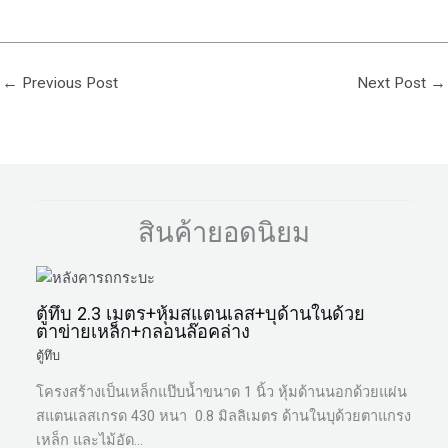
←
Previous Post
Next Post
→
สินค้ายอดนิยม
ตู้ทึบ 2.3 เมตร+หุ้มสแตนเลส+บุด้านในด้วย
ตาข่ายเหล็ก+กลอนล๊อคล่าง
ตู้ทึบ
โครงสร้างเป็นเหล็กแป๊บน้ำขนาด 1 นิ้ว หุ้มด้านนอกด้วยแผ่น
สแตนเลสเกรด 430 หนา 0.8 มิลลิเมตร ด้านในบุด้วยตาแกรง
เหล็ก และไม้อัด…