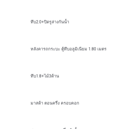
ทึบ2.0+ปิดรูล่างกันน้ำ
หลังคารถกระบะ ตู้ทึบอลูมิเนียม 1.80 เมตร
ทึบ1.8+ไม้3ด้าน
มาสด้า ตอนครึ่ง ครอบคอก