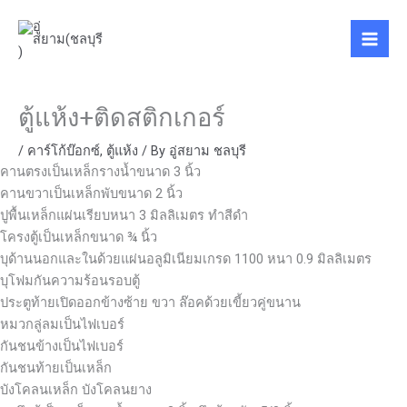
Skip
to
content
ตู้แห้ง+ติดสติกเกอร์
/
คาร์โก้บ๊อกซ์
,
ตู้แห้ง
/ By
อู่สยาม ชลบุรี
คานตรงเป็นเหล็กรางน้ำขนาด 3 นิ้ว
คานขวาเป็นเหล็กพับขนาด 2 นิ้ว
ปูพื้นเหล็กแผ่นเรียบหนา 3 มิลลิเมตร ทำสีดำ
โครงตู้เป็นเหล็กขนาด ¾ นิ้ว
บุด้านนอกและในด้วยแผ่นอลูมิเนียมเกรด 1100 หนา 0.9 มิลลิเมตร
บุโฟมกันความร้อนรอบตู้
ประตูท้ายเปิดออกข้างซ้าย ขวา ล๊อคด้วยเขี้ยวคู่ขนาน
หมวกลู่ลมเป็นไฟเบอร์
กันชนข้างเป็นไฟเบอร์
กันชนท้ายเป็นเหล็ก
บังโคลนเหล็ก บังโคลนยาง