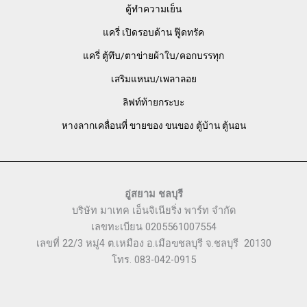
ตู้ทำความเย็น
แครี่ เปิดรอบด้าน ฟู๊ดทรัค
แครี่ ตู้ทึบ/ตาข่ายผ้าใบ/คอกบรรทุก
เสริมแหนบ/เพลาลอย
ลิฟท์ท้ายกระบะ
หางลากเคลื่อนที่ ขายของ ขนของ ตู้บ้าน ตู้นอน
อู่สยาม ชลบุรี
บริษัท มาเทค เอ็นจิเนียริ่ง พาร์ท จำกัด
เลขทะเบียน 0205561007554
เลขที่ 22/3 หมู่4 ต.เหมือง อ.เมือฃชลบุรี จ.ชลบุรี 20130
โทร. 083-042-0915