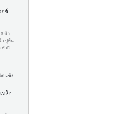
๊อกซ์
 นิ้ว
ว ปูพื้น
 ทำสี
งเหล็ก