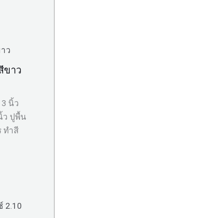
 สีขาว
 นิ้ว
ว ปูพื้น
 ทำสี