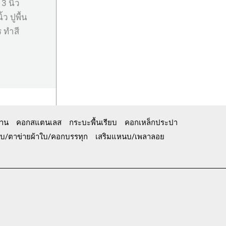
 นิ้ว
ว ปูพื้น
 ทำสี
้าน
คอกสแตนเลส
กระบะพื้นเรียบ
คอกเหล็กประปา
ู้ทึบ/ตาข่ายผ้าใบ/คอกบรรทุก
เสริมแหนบ/เพลาลอย