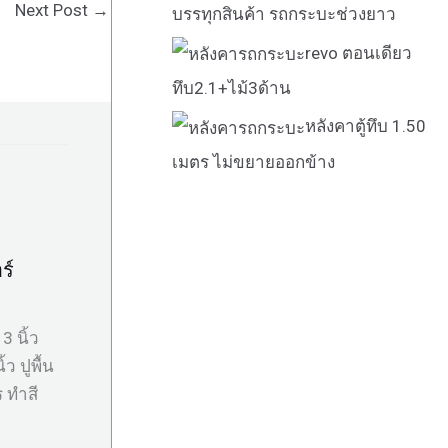
Next Post
→
บรรทุกสินค้า รถกระบะช่วงยาว
revo ตอนเดียว
ทึบ2.1+ไม้3ด้าน
หลังคาตู้ทึบ 1.50
เมตร ไม่ขยายออกข้าง
ร์
 นิ้ว
ว ปูพื้น
 ทำสี