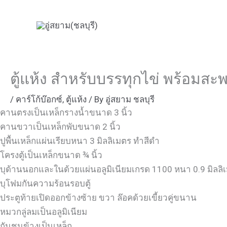
Skip
to
content
ตู้แห้ง สำหรับบรรทุกไข่ พร้อมส
/
คาร์โก้บ๊อกซ์
,
ตู้แห้ง
/ By
อู่สยาม ชลบุรี
คานตรงเป็นเหล็กรางน้ำขนาด 3 นิ้ว
คานขวาเป็นเหล็กพับขนาด 2 นิ้ว
ปูพื้นเหล็กแผ่นเรียบหนา 3 มิลลิเมตร ทำสีดำ
โครงตู้เป็นเหล็กขนาด ¾ นิ้ว
บุด้านนอกและในด้วยแผ่นอลูมิเนียมเกรด 1100 หนา 0.9 มิลลิ
บุโฟมกันความร้อนรอบตู้
ประตูท้ายเปิดออกข้างซ้าย ขวา ล๊อคด้วยเขี้ยวคู่ขนาน
หมวกลู่ลมเป็นอลูมิเนียม
กันชนข้างเป็นเหล็ก