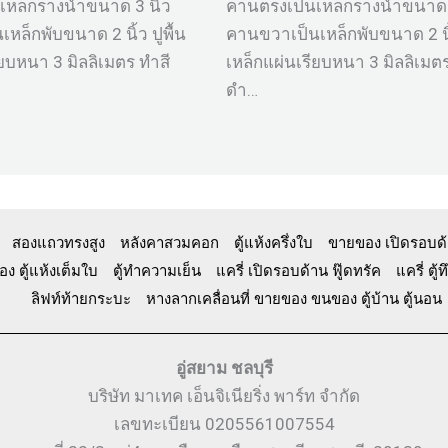
หล็กรางน้ำขนาด 3 นิ้ว
คานตรงเป็นเหล็กรางน้ำขนาด 3
หล็กพับขนาด 2 นิ้ว ปูพื้น
คานขวาเป็นเหล็กพับขนาด 2 นิ้
ียบหนา 3 มิลลิเมตร ทำสี
เหล็กแผ่นเรียบหนา 3 มิลลิเมตร
ดำ…
สองแถวทรงสูง
หลังคาสวมคอก
ตู้แห้งครึ่งใบ
ขายของ เปิดรอบด
ง ตู้แห้งเต็มใบ
ตู้ทำความเย็น
แครี่ เปิดรอบด้าน ฟู๊ดทรัค
แครี่ ต
ลิฟท์ท้ายกระบะ
หางลากเคลื่อนที่ ขายของ ขนของ ตู้บ้าน ตู้นอน
อู่สยาม ชลบุรี
บริษัท มาเทค เอ็นจิเนียริ่ง พาร์ท จำกัด
เลขทะเบียน 0205561007554