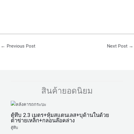
←
Previous Post
Next Post
→
สินค้ายอดนิยม
ตู้ทึบ 2.3 เมตร+หุ้มสแตนเลส+บุด้านในด้วย
ตาข่ายเหล็ก+กลอนล๊อคล่าง
ตู้ทึบ