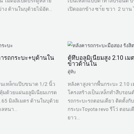
น ไม่ต้องเปิดประตูหลาย
เป็นเหล็กแป้บดำทำสีบรอนด์ ป
าง ด้านในบุด้วยไม้อัด…
เปิดออกข้าง ซา้ย ขวา 2 บาน
ังคารถกระบะ+บุด้านใน
ตู้ทึบอลูมิเนียมสูง 2.10 เม
ขาวด้านใน
ตู้ทึบ
็นเหล็กแป๊บขนาด 1/2 นิ้ว
หลังคาสูงจากพื้นกระบะ 2.10 
หุ้มด้วยแผ่นอลูมิเนียมเกรด
โครงสร้างเป็นเหล็กทำสีบรอนด
65 มิลลิเมตร ด้านในบุด้วย
รถกระบะรถตอนเดียว ติดตั้งกั
ำตาลหนา…
กระบะToyota revo รีโว่ ตอนเด
ยาว…