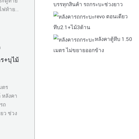
ระตูท้าย
บรรทุกสินค้า รถกระบะช่วงยาว
 ไฟท้าย…
revo ตอนเดียว
ทึบ2.1+ไม้3ด้าน
หลังคาตู้ทึบ 1.50
เมตร ไม่ขยายออกข้าง
ตร+บุไม้
เมตร
์ หลังคา
บรถ
ียว ช่วง