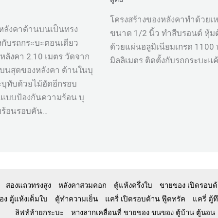
โครงสร้างของหลังคาทำด้วยเห
บ หลังคาด้านบนเป็นทรง
ขนาด 1/2 นิ้ว ทำสีบรอนด์ หุ้
ตั้งกับรถกระบะตอนเดียว
ด้วยแผ่นอลูมิเนียมเกรด 1100
หลังคา 2.10 เมตร วัดจาก
มิลลิเมตร ติดตั้งกับรถกระบะแค
งบนสุดของหลังคา ด้านในบุ
ุทับด้วยไม้อัดอีกรอบ
นแบบป้องกันความร้อน บุ
มร้อนรอบคัน…
สองแถวทรงสูง
หลังคาสวมคอก
ตู้แห้งครึ่งใบ
ขายของ เปิดรอบด
ง ตู้แห้งเต็มใบ
ตู้ทำความเย็น
แครี่ เปิดรอบด้าน ฟู๊ดทรัค
แครี่ ต
ลิฟท์ท้ายกระบะ
หางลากเคลื่อนที่ ขายของ ขนของ ตู้บ้าน ตู้นอน