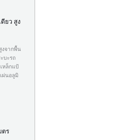
ดียว สูง
ูงจากพื้น
กระบะรถ
เหล็กแป้
ผ่นอลูมิ
เมตร