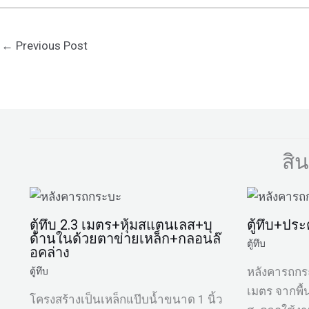
←
Previous Post
สิ
ตู้ทึบ 2.3 เมตร+หุ้มสแตนเลส+บุ
ตู้ทึบ+ประ
ด้านในด้วยตาข่ายเหล็ก+กลอนล๊
ตู้ทึบ
อคล่าง
หลังคารถกระบ
ตู้ทึบ
เมตร จากพื
โครงสร้างเป็นเหล็กแป๊บน้ำขนาด 1 นิ้ว