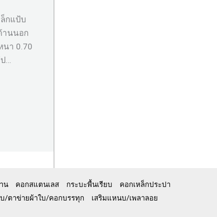
ล็กแป้บ
มด้านนอก
 หนา 0.70
้ป…
้าน
คอกสแตนเลส
กระบะพื้นเรียบ
คอกเหล็กประปา
ู้ทึบ/ตาข่ายผ้าใบ/คอกบรรทุก
เสริมแหนบ/เพลาลอย