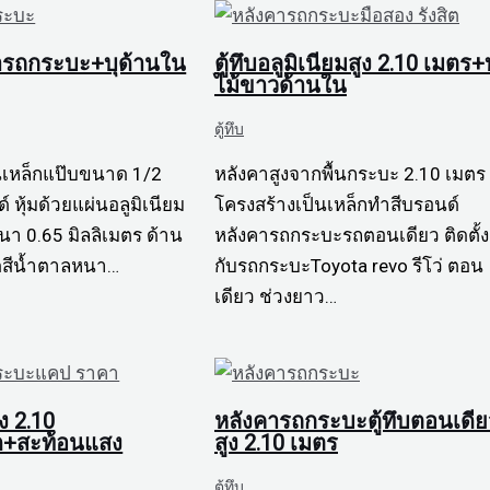
งคารถกระบะ+บุด้านใน
ตู้ทึบอลูมิเนียมสูง 2.10 เมตร+บ
ไม้ขาวด้านใน
ตู้ทึบ
นเหล็กแป๊บขนาด 1/2
หลังคาสูงจากพื้นกระบะ 2.10 เมตร
์ หุ้มด้วยแผ่นอลูมิเนียม
โครงสร้างเป็นเหล็กทำสีบรอนด์
า 0.65 มิลลิเมตร ด้าน
หลังคารถกระบะรถตอนเดียว ติดตั้ง
ัดสีน้ำตาลหนา…
กับรถกระบะToyota revo รีโว่ ตอน
เดียว ช่วงยาว…
ง 2.10
หลังคารถกระบะตู้ทึบตอนเดีย
ัด+สะท้อนแสง
สูง 2.10 เมตร
ตู้ทึบ