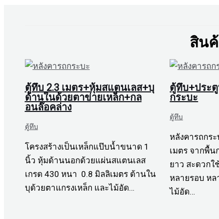
สินค
ตู้ทึบ 2.3 เมตร+หุ้มสแตนเลส+บุ
ตู้ทึบ+ประตู
ด้านในด้วยตาข่ายเหล็ก+กล
กระบะ
อนล๊อคล่าง
ตู้ทึบ
ตู้ทึบ
หลังคารถกระบะ
โครงสร้างเป็นเหล็กแป๊บน้ำขนาด 1
เมตร จากพื้น
นิ้ว หุ้มด้านนอกด้วยแผ่นสแตนเลส
ยาว สะดวกใช้
เกรด 430 หนา 0.8 มิลลิเมตร ด้านใน
หลายรอบ หลา
บุด้วยตาแกรงเหล็ก และไม้อัด…
ไม้อัด…