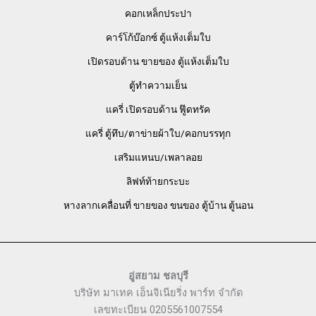
คอกเหล็กประปา
คาร์โก้บ๊อกซ์ ตู้แห้งเต็มใบ
เปิดรอบด้าน ขายของ ตู้แห้งเต็มใบ
ตู้ทำความเย็น
แครี่ เปิดรอบด้าน ฟู๊ดทรัค
แครี่ ตู้ทึบ/ตาข่ายผ้าใบ/คอกบรรทุก
เสริมแหนบ/เพลาลอย
ลิฟท์ท้ายกระบะ
หางลากเคลื่อนที่ ขายของ ขนของ ตู้บ้าน ตู้นอน
อู่สยาม ชลบุรี
บริษัท มาเทค เอ็นจิเนียริ่ง พาร์ท จำกัด
เลขทะเบียน 0205561007554