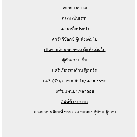
คอกสแตนเลส
กระบะพื้นเรียบ
คอกเหล็กประปา
คาร์โก้บ๊อกซ์ ตู้แห้งเต็มใบ
เปิดรอบด้าน ขายของ ตู้แห้งเต็มใบ
ตู้ทำความเย็น
แครี่ เปิดรอบด้าน ฟู๊ดทรัค
แครี่ ตู้ทึบ/ตาข่ายผ้าใบ/คอกบรรทุก
เสริมแหนบ/เพลาลอย
ลิฟท์ท้ายกระบะ
หางลากเคลื่อนที่ ขายของ ขนของ ตู้บ้าน ตู้นอน