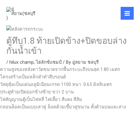
Skip
to
content
ตู้ทึบ1.8 ท้ายเปิดข้าง+ปิดขอบล่าง
กันน้ำเข้า
/
hilux champ
,
ไฮลักซ์แชมป์
/ By
อู่สยาม ชลบุรี
ความสูงของหลังคาวัดขนาดจากพื้นกระบะถึงบนสุด 1.80 เมตร
โครงสร้างเป็นเหล็กดำทำสีบรอนด์
วัสดุหุ้มเป็นแผ่นอลูมิเนียมเกรด 1100 หนา 0.65 มิลลิเมตร
ประตูท้ายเปิดออกข้างซ้าย ขวา 2 บาน
ไฟสัญญาณตู้เป็นไฟหลี่ ไฟเลี้ยว สีแดง สีส้ม
กลอนล็อคเป็นแบบเสาคู่ ล็อคด้วยเขี้ยวคู่ขนาน ทั้งด้านบนและล่าง