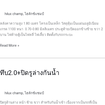
กระบะ
ถึบ
hilux champ
,
ไฮลักซ์แชมป์
บน
สุด
หลังคาความสูง 1.80 เมตร โครงเป็นเหล็ก วัสดุหุ้มเป็นแผ่นอลูมิเนียม
เกรด 1100 หนา 0.70-0.80 มิลลิเมตร ประตูท้ายเปิดออกข้างซ้าย ขวา 2
บาน ไฟท้ายตู้เป็นไฟหลี่ ไฟเลี้ยว ติดตั้งกับรถกระบะ
Read More »
ทึบ2.0+ปิด
รู
ทึบ2.0+ปิดรูล่างกันน้ำ
ล่าง
กัน
น้ำ
hilux champ
,
ไฮลักซ์แชมป์
ปิดรูด้านล่าง หน้า ซ้าย ขวา สำหรับกันน้ำเข้า เนื่องจากเป็นรถที่เป็น