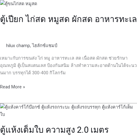
ตู้
เปียก
ตู้เปียก ไก่สด หมูสด ผักสด อาหารทะเล
ไก่
สด
หมู
สด
hilux champ
,
ไฮลักซ์แชมป์
ผัก
สด
เหมาะกับการขนส่ง ไก่ หมู อาหารทะเล สด เนื่อสด ผักสด ช่วยรักษา
อาหาร
อุณหภูมิ ตู้เป็นสแตนเลส ป้องกันสนิม ล้างทำความสะอาดด้านในได้จะนว
ทะเล
นมาก บรรทุกได้ 300-400 กิโลกรัม
Read More »
ตู้
แห้ง
เต็ม
ตู้แห้งเต็มใบ ความสูง 2.0 เมตร
ใบ
ความ