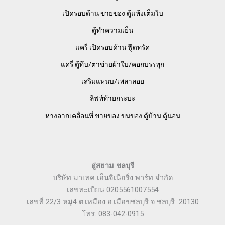
เปิดรอบด้าน ขายของ ตู้แห้งเต็มใบ
ตู้ทำความเย็น
แครี่ เปิดรอบด้าน ฟู๊ดทรัค
แครี่ ตู้ทึบ/ตาข่ายผ้าใบ/คอกบรรทุก
เสริมแหนบ/เพลาลอย
ลิฟท์ท้ายกระบะ
หางลากเคลื่อนที่ ขายของ ขนของ ตู้บ้าน ตู้นอน
อู่สยาม ชลบุรี
บริษัท มาเทค เอ็นจิเนียริ่ง พาร์ท จำกัด
เลขทะเบียน 0205561007554
เลขที่ 22/3 หมู่4 ต.เหมือง อ.เมือฃชลบุรี จ.ชลบุรี 20130
โทร. 083-042-0915