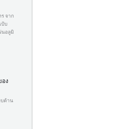
มตร จาก
แป้บ
่นอลูมิ
ยของ
อบด้าน