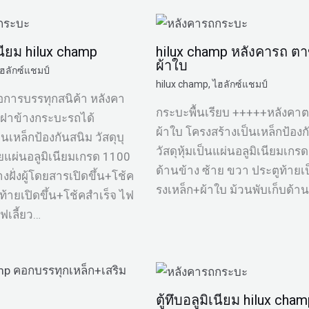
ิเนียม hilux champ
hilux champ หลังคารถ ตา
ผ้าใบ
ฮลักซ์แชมป์
hilux champ
,
ไฮลักซ์แชมป์
อการบรรทุกสนิค้า หลังคา
กระบะพื้นเรียบ +++++หลังคา
ิดฝาข้างกระบะรถได้
ผ้าใบ โครงสร้างเป็นเหล็กป้องก
นเหล็กป้องกันสนิม วัสดุบุ
วัสดุหุ้มเป็นแผ่นอลูมิเนียมเกร
ยแผ่นอลูมิเนียมเกรด 1100
ด้านข้าง ซ้าย ขวา ประตูท้าย
งฝั่งผู้โดยสารเปิดขึ้น+โช้ค
รงเหล็ก+ผ้าใบ ม้วนพับเก็บด้
ท้ายเปิดขึ้น+โช้คสำเร็จ ไฟ
ไฟเลี้ยว…
ตู้ทึบอลูมิเนียม hilux cha