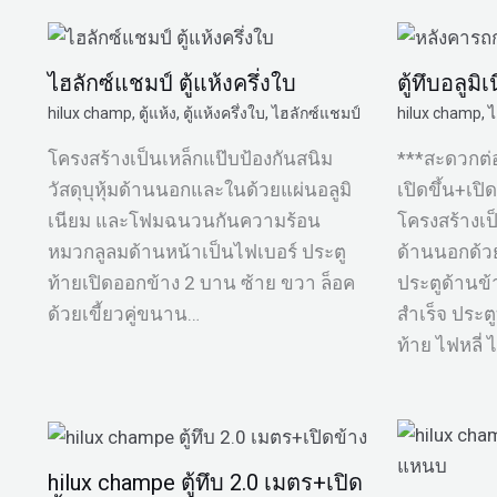
ไฮลักซ์แชมป์ ตู้แห้งครึ่งใบ
ตู้ทึบอลูม
hilux champ
,
ตู้แห้ง
,
ตู้แห้งครึ่งใบ
,
ไฮลักซ์แชมป์
hilux champ
,
ไ
โครงสร้างเป็นเหล็กแป๊บป้องกันสนิม
***สะดวกต่
วัสดุบุหุ้มด้านนอกและในด้วยแผ่นอลูมิ
เปิดขึ้น+เป
เนียม และโฟมฉนวนกันความร้อน
โครงสร้างเป็
หมวกลูลมด้านหน้าเป็นไฟเบอร์ ประตู
ด้านนอกด้ว
ท้ายเปิดออกข้าง 2 บาน ซ้าย ขวา ล็อค
ประตูด้านข้า
ด้วยเขี้ยวคู่ขนาน…
สำเร็จ ประตู
ท้าย ไฟหลี่ 
hilux champe ตู้ทึบ 2.0 เมตร+เปิด