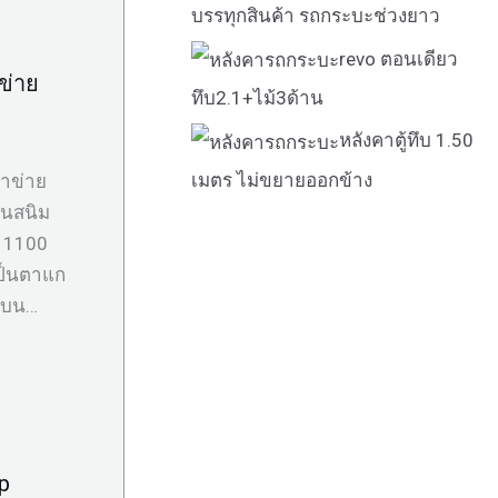
บรรทุกสินค้า รถกระบะช่วงยาว
revo ตอนเดียว
ข่าย
ทึบ2.1+ไม้3ด้าน
หลังคาตู้ทึบ 1.50
เมตร ไม่ขยายออกข้าง
ตาข่าย
ันสนิม
ด 1100
เป็นตาแก
านบน…
mp