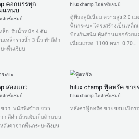
mp คอกบรรทุก
hilux champ
,
ไฮลักซ์แชมป์
ริมแหนบ
ตู้ทึบอลูมิเนียม ความสูง 2.0 เ
ฮลักซ์แชมป์
พื้นกระบะ โครงสร้างเป็นเหล็ก
ล็ก รับน้ำหนัก 4 ตัน
ป้องกันสนิม หุ้มด้านนอกด้วยแผ
็นเหล็กรางน้ำ 3 นิ้ว ทำสีดำ
เนียมเกรด 1100 หนา 0.70…
บะพื้นเรียบ
mp สองแถว
hilux champ ฟู๊ดทรัค ขา
ฮลักซ์แชมป์
hilux champ
,
ไฮลักซ์แชมป์
ย ขวา พนักพิงซ้าย ขวา
หลังคาฟู๊ดทรัค ขายขอบ เปิดร
ขวา สีดำ ม้วนพับเก็บด้านบน
หลังคาจากพื้นกระบะถึงบน