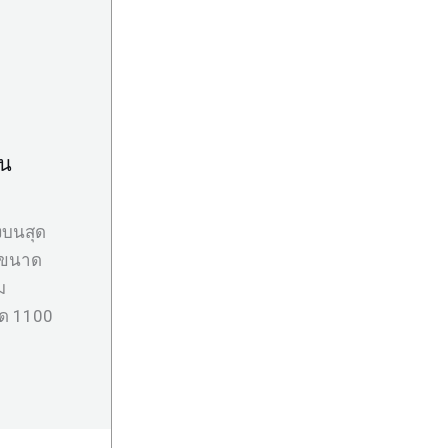
าน
งบนสุด
็กขนาด
ม
รด 1100